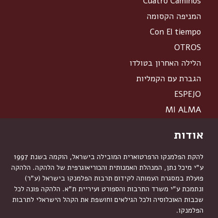
Cuatro Caminos
המניפה הקסומה
Con El tiempo
OTROS
הלילה האחרון בטולדו
הגברת עם הקמליות
ESPEJO
MI ALMA
אודות
להקת הפלמנקו הרפרטוארית המובילה בישראל, הוקמה בשנת 1997
ע״י מיכל נתן, המנהלת האמנותית והכוריאוגרפית של הלהקה. הלהקה
פועלת במסגרת העמותה לקידום תרבות הפלמנקו בישראל (ע״ר)
ונתמכת ע״י משרד התרבות והספורט ועיריית ת״א. הלהקה פונה לכל
שכבות האוכלוסיה ולכל הגילאים וחושפת את הקהל הישראלי לתרבות
הפלמנקו.