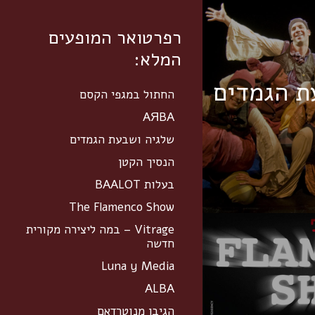
רפרטואר המופעים
המלא:
ת הגמדים
החתול במגפי הקסם
AЯBA
שלגיה ושבעת הגמדים
הנסיך הקטן
בעלות BAALOT
The Flamenco Show
Vitrage – במה ליצירה מקורית
חדשה
Luna y Media
ALBA
הגיבן מנוטרדאם