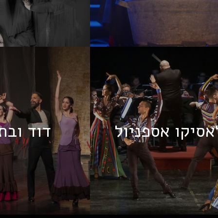
אסיקו אספניול
דוד ובת