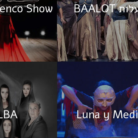
ת BAALOT
menco Show
LBA
Luna y Med