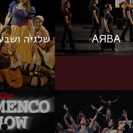
AЯBA
שלגיה ושבע