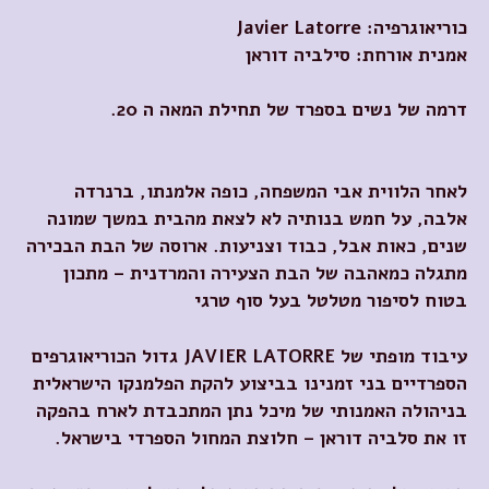
כוריאוגרפיה:
Javier Latorre
אמנית אורחת: סילביה דוראן
דרמה של נשים בספרד של תחילת המאה ה 20.
לאחר הלווית אבי המשפחה, כופה אלמנתו, ברנרדה
אלבה, על חמש בנותיה לא לצאת מהבית במשך שמונה
שנים, כאות אבל, כבוד וצניעות
.
ארוסה של הבת הבכירה
מתגלה כמאהבה של הבת הצעירה והמרדנית
–
מתכון
בטוח לסיפור מטלטל בעל סוף טרגי
עיבוד מופתי של
JAVIER LATORRE
גדול הכוריאוגרפים
הספרדיים בני זמנינו
בביצוע להקת הפלמנקו הישראלית
בניהולה האמנותי של מיכל נתן המתכבדת לארח בהפקה
זו
את סלביה דוראן – חלוצת המחול הספרדי בישראל
.