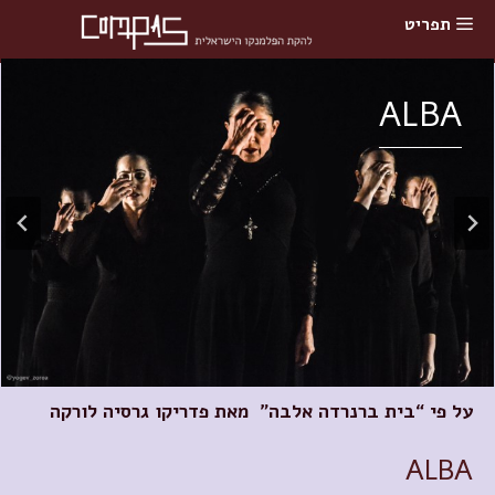
תוכן
תפריט
ALBA
על פי “בית ברנרדה אלבה”
מאת פדריקו גרסיה לורקה
ALBA