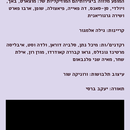
המופע מלווה ביצירותיהם המוזיקליות של: מוצארט, באך,
ויולדי, סן-סאנס,
דה פאייה, פיאצולה, שופן, ארבו פארט
ושירה גרגוריאנית
קריינות: גילה אלמגור
רקדנים/ות: מיכל נתן, סלביה דוראן,
ולדה וסט, איבליסה
מרטינז גונזלס, גראו קבררה קאודרדו, מורן רון, אילת
שחר, מאיה שני פלנבאום
עיצוב תלבושות: ורוניקה שור
תאורה: יעקב ברסי