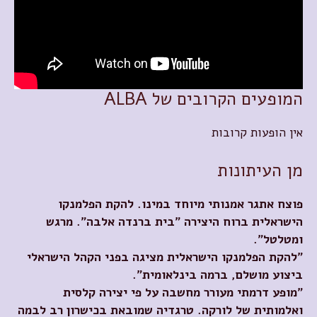
המופעים הקרובים של ALBA
אין הופעות קרובות
מן העיתונות
פוצח
אתגר
אמנותי
מיוחד
במינו
.
להקת
הפלמנקו
הישראלית
ברוח
היצירה
"
בית
ברנדה
אלבה
".
מרגש
ומטלטל
".
"
להקת
הפלמנקו
הישראלית
מציגה
בפני
הקהל
הישראלי
ביצוע
מושלם
,
ברמה
בינלאומית
"
.
"
מופע
דרמתי
מעורר
מחשבה
על
פי
יצירה
קלסית
ואלמותית
של
לורקה
.
טרגדיה
שמובאת
בכישרון
רב
לבמה