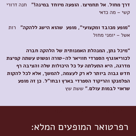
דרך
מחול
.
אל
תחמיצו
.
הופעה
מיוחד
במינה
!
"
חנה דרורי
קשי – מה כדאי
"מופע מכובד ומקצועי"
,
מופע
שהוא
הישג
ללהקה
"
רות
אשל – יומני מחול
“
מיכל נתן, המנהלת האמנותית של הלהקה חברה
לכוריאוגרף הספרדי חוויאר לה-טורה ופשוט עשתה קפיצת
מדרגה, היא התעלתה על כל היכולות שלה והציבה רף
חדש גבוה ביותר לא רק לעצמה, להמשך, אלא לכל להקות
הפלמנקו והריקוד הספרדי בארץ ובחו"ל. כן זה מופע
שראוי לבמות עולם
.”
ששת שץ
רפרטואר המופעים המלא
רפרטואר המופעים המלא: