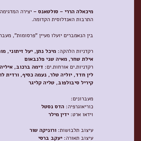
מיכאלה הררי – סולטאנס –
יצירה המדגימה
התרבות האנדלוסית הקדומה.
בין הנאמברים יועלו מעיין "פרסומות", מעבר
רקדניות הלהקה:
מיכל נתן, יעל זיתוני, מורן
אילת שחר, מאיה שני פלנבאום
רקדניות.ים אורחות.ים:
דימה ברכוב, איליה 
לין חדד, יוליה טלר, נעמה כסיף, ורדית לו
קיריל סיבולפוב, טליה קליגר
מעברונים:
כוריאוגרפיה:
הדס נסטל
וידאו ארט:
ידין מילר
עיצוב תלבושות:
ורוניקה שור
עיצוב תאורה:
יעקב ברסי