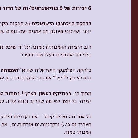
6 יצירות של 6 כוריאוגרפים/ות של הדור הבא
ללהקת הפלמנקו הישראלית
26 הפקות מק
יותר ושיתופי פעולה עם אמנים ועם גופים שו
רוב היצירה האמנותית אמונה על ידי
מיכל נת
בידי כוריאוגרפים בעלי שם מספרד.
כלהקת הפלמנקו הישראלית שהיא
"העמותה 
הוא לא רק ל"ייצר" את דור הרקדניות הבא אל
מתוך כך,
כפרויקט ראשון בארץ
!!
בתחום הפ
יצירה. כל יוצר לפי מה שקרוב ונוגע אליו, ל
כל אחד מהיוצרים קיבל – את רקדניות הלהק
העתיד גם כן..) ורקדניות.ים אורחות.ים, את 
אמנותי צמוד.