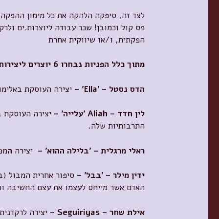
לצד זה, סיפקה הלהקה את כל מימון ההפקה 
פס קול וכמובן! שכר עבודה ליוצרות.ים ולרקד
הפקתית, ו/או שיווקית אחרת
מתוך כלל הפניות נבחרו 6 יוצרים ליצירות מגוונות, מקוריות, שונות ומעניינות:
הדס נסטל –
'Ella'
–
יצירה העוסקת באלימו
לין חדד –
Aliah
'עלייה'
–
יצירה העוסקת ב
התרבותיות שלה
.
ראלי מרגלית – 'בלילה ההוא'
–
יצירה
ה
מפ
ידין מילר – 'בבל'
–
סיפור אחרית המבול (ב
האדם אשר מייחס לעצמו את עצם החשיבה והע
אילת שחר –
Seguiriyas
–
יצירה לרקדנית