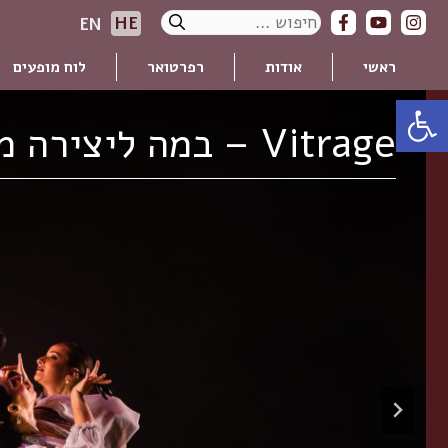
דלג
חיפוש:
HE
EN
תוכן
ראשי
אודות
רפרטואר
לוח מופעים
פתח סרגל נגישות
Vitrage – במה ליצירה מקורית חדשה