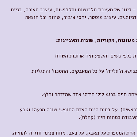
– ליווי של מעצבת תלבושות ותלבושות, עיצוב תאורה, בניית
ניות.ים, עיצוב פוסטר, יחסי ציבור, שיווק וכל הוצאה
ת כלפי נשים והשפעותיה ארוכות הטווח
נושא ה'עלייה' על כל המאבקים, התסכול והתגליות
יחה חיים ברגע לילי חידתי אחד שהזדהר וחלף..
ראשית). על בסיס היות האדם החופשי שונה מרעהו וטבע
בודה כמהות חייו (קהלת).
 אחת המספרת על מאבק, על כאב, מוות פנימי וחזרה לתחייה.